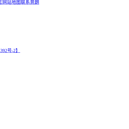
言
网站地图
联系意朗
392号-2】