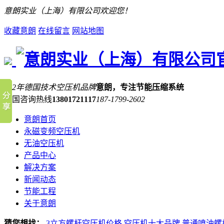
意朗实业（上海）有限公司欢迎您！
收藏意朗
在线留言
网站地图
132年德国技术空压机品牌
意朗，专注节能压缩系统
全国咨询热线
13801721117
187-1799-2602
意朗首页
永磁变频空压机
无油空压机
产品中心
解决方案
新闻动态
节能工程
关于意朗
猜您想找：
3立方螺杆空压机价格
空压机十大品牌
普通喷油螺