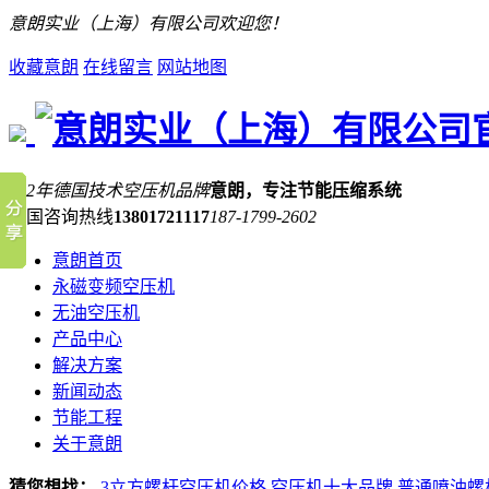
意朗实业（上海）有限公司欢迎您！
收藏意朗
在线留言
网站地图
132年德国技术空压机品牌
意朗，专注节能压缩系统
全国咨询热线
13801721117
187-1799-2602
意朗首页
永磁变频空压机
无油空压机
产品中心
解决方案
新闻动态
节能工程
关于意朗
猜您想找：
3立方螺杆空压机价格
空压机十大品牌
普通喷油螺