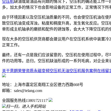
空压机
缺油或是油品有问题的情况下，空压机的确还能工作一
多，加太多的情况下也会影响设备的正常工作，正常情况下所
由于环境因素以及空压机油质量的不同，也会使空压机油在使
致空压机油变成浑浊，粘度和稠度升高，发生氧化反应。空压
单形成主机轴承的磨损和配件的锈蚀等，会大大下降空压机的
现在大多的空压机供货商都会建议用户在空压机系统中装置冷
正常工作。
最终，还有一点是我们应该留意的，空压机在使用过程中，尽
件的功用等。总归，空压机缺油形成的一系列毛病，对企业来
关于意朗
荣誉资质
永磁变频空压机
无油空压机
服务案例
在线留
地址：上海市嘉定区南翔工业区德力西路668号
邮箱：sales@ielang.com
全国服务热线
13801721117
扫一扫，进入手机网站